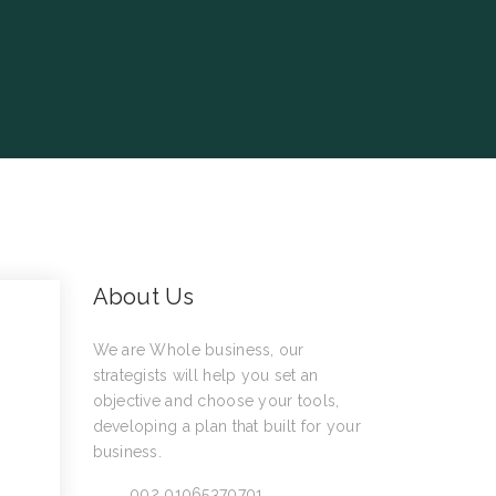
About Us
We are Whole business, our
strategists will help you set an
objective and choose your tools,
developing a plan that built for your
business.
Call:
002 01065370701