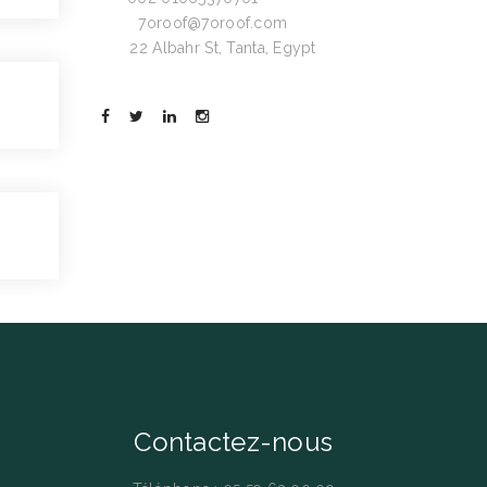
Email:
7oroof@7oroof.com
Visit:
22 Albahr St, Tanta, Egypt
Contactez-nous